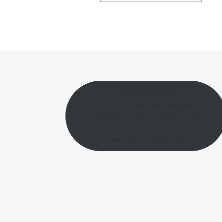
Gastautor:innen
sind hier immer Willkommen!
Du hast was zu sagen und Lust, es hier zu
teilen? Schreib mir gern, wenn du eine Idee
hast, die zu meinem Blog passt 💛