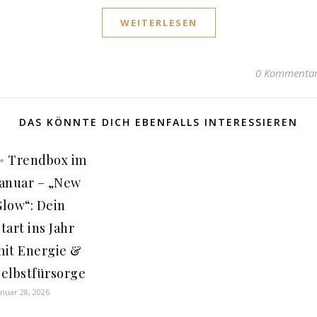
WEITERLESEN
0 Kommenta
DAS KÖNNTE DICH EBENFALLS INTERESSIEREN
✨ Trendbox im
Januar – „New
Glow“: Dein
tart ins Jahr
mit Energie &
Selbstfürsorge
anuar 28, 2026