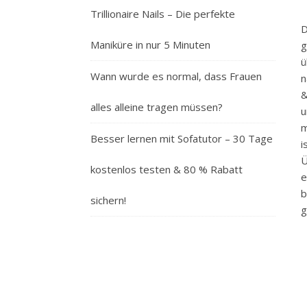
Trillionaire Nails – Die perfekte
D
Maniküre in nur 5 Minuten
g
ü
Wann wurde es normal, dass Frauen
n
&
alles alleine tragen müssen?
u
m
Besser lernen mit Sofatutor – 30 Tage
i
Ü
kostenlos testen & 80 % Rabatt
e
b
sichern!
g