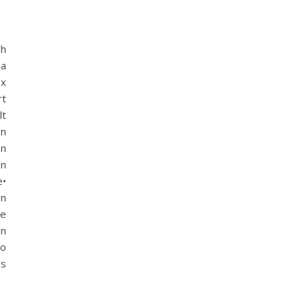
ch
ga
ox
rt
lt
on
on
n
e•
on
me
on
to
ls