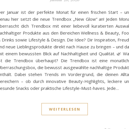
er Januar ist der perfekte Monat für einen frischen Start – u
enau hier setzt die neue Trendbox „New Glow“ an! Jeden Mon
berrascht dich Trendbox mit einer liebevoll kuratierten Auswa
achhaltiger Produkte aus den Bereichen Wellness & Beauty, Fo
 Drinks sowie Lifestyle & Design. Die Idee? Dir Inspiration, Freu
nd neue Lieblingsprodukte direkt nach Hause zu bringen – und d
it einem bewussten Blick auf Nachhaltigkeit und Qualität. 🌿 W
st die Trendbox überhaupt? Die Trendbox ist eine monatlic
berraschungsbox, die bewusst ausgewählte nachhaltige Produk
nthält. Dabei stehen Trends im Vordergrund, die deinen Allt
ereichern – ob durch innovative Beauty-Highlights, leckere u
esunde Snacks oder praktische Lifestyle-Must-haves. Jede…
WEITERLESEN