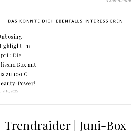
0 Kommenta
DAS KÖNNTE DICH EBENFALLS INTERESSIEREN
Unboxing-
Highlight im
pril: Die
lissim Box mit
is zu 100 €
Beauty-Power!
pril 16, 2025
Trendraider | Juni-Box