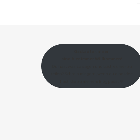
Gastautor:innen
sind hier immer Willkommen!
Du hast was zu sagen und Lust, es hier zu
teilen? Schreib mir gern, wenn du eine Idee
hast, die zu meinem Blog passt 💛