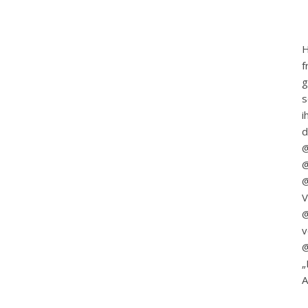
H
f
g
s
i
d
@
@
V
@
v
@
„
A