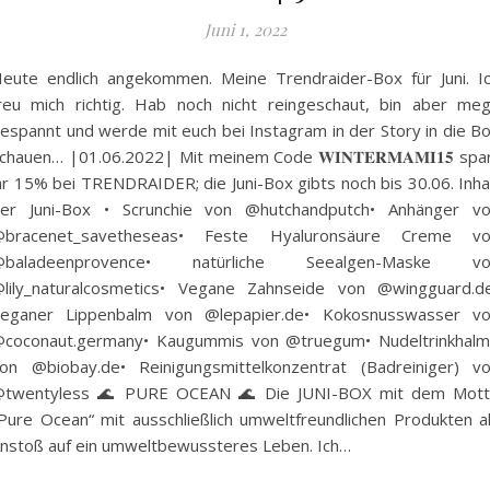
Juni 1, 2022
eute endlich angekommen. Meine Trendraider-Box für Juni. I
reu mich richtig. Hab noch nicht reingeschaut, bin aber me
espannt und werde mit euch bei Instagram in der Story in die B
chauen… |01.06.2022| Mit meinem Code 𝐖𝐈𝐍𝐓𝐄𝐑𝐌𝐀𝐌𝐈𝟏𝟓 spa
hr 15% bei TRENDRAIDER; die Juni-Box gibts noch bis 30.06. Inha
er Juni-Box • Scrunchie von @hutchandputch• Anhänger v
bracenet_savetheseas• Feste Hyaluronsäure Creme v
@baladeenprovence• natürliche Seealgen-Maske vo
lily_naturalcosmetics• Vegane Zahnseide von @wingguard.d
eganer Lippenbalm von @lepapier.de• Kokosnusswasser v
coconaut.germany• Kaugummis von @truegum• Nudeltrinkhal
on @biobay.de• Reinigungsmittelkonzentrat (Badreiniger) v
twentyless 🌊 PURE OCEAN 🌊 Die JUNI-BOX mit dem Mot
Pure Ocean“ mit ausschließlich umweltfreundlichen Produkten a
nstoß auf ein umweltbewussteres Leben. Ich…