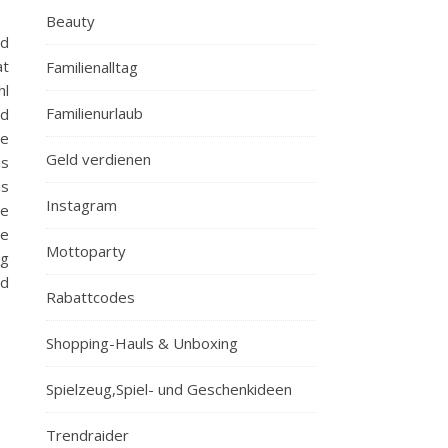
Beauty
nd
at
Familienalltag
hl
Familienurlaub
od
de
Geld verdienen
as
as
Instagram
he
te
Mottoparty
ag
nd
Rabattcodes
Shopping-Hauls & Unboxing
Spielzeug,Spiel- und Geschenkideen
Trendraider