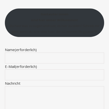
Gastautor:innen
sind hier immer Willkommen!
Du hast was zu sagen und Lust, es hier zu teilen? Schreib mir
gern, wenn du eine Idee hast, die zu meinem Blog passt 💛
Name
(erforderlich)
E-Mail
(erforderlich)
Nachricht