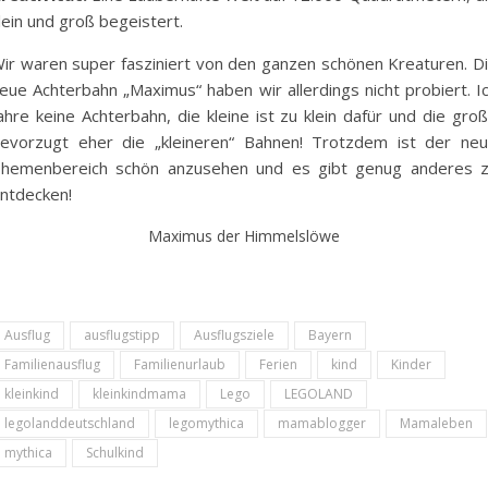
lein und groß begeistert.
ir waren super fasziniert von den ganzen schönen Kreaturen. D
eue Achterbahn „Maximus“ haben wir allerdings nicht probiert. I
ahre keine Achterbahn, die kleine ist zu klein dafür und die gro
evorzugt eher die „kleineren“ Bahnen! Trotzdem ist der ne
hemenbereich schön anzusehen und es gibt genug anderes 
ntdecken!
Maximus der Himmelslöwe
Ausflug
ausflugstipp
Ausflugsziele
Bayern
Familienausflug
Familienurlaub
Ferien
kind
Kinder
kleinkind
kleinkindmama
Lego
LEGOLAND
legolanddeutschland
legomythica
mamablogger
Mamaleben
mythica
Schulkind