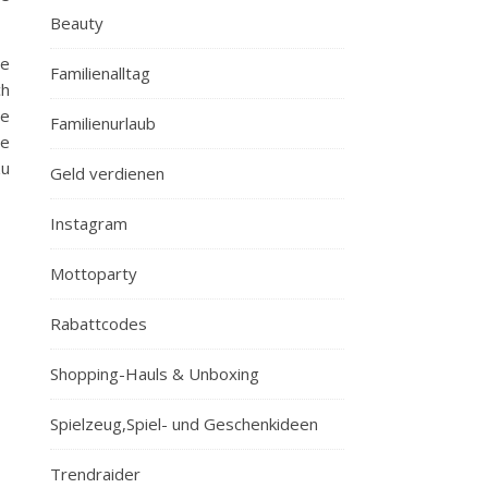
Beauty
ie
Familienalltag
ch
ße
Familienurlaub
ue
zu
Geld verdienen
Instagram
Mottoparty
Rabattcodes
Shopping-Hauls & Unboxing
Spielzeug,Spiel- und Geschenkideen
Trendraider