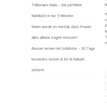
k
Trillionaire Nails – Die perfekte
W
Maniküre in nur 5 Minuten
n
f
Wann wurde es normal, dass Frauen
b
T
alles alleine tragen müssen?
e
Besser lernen mit Sofatutor – 30 Tage
kostenlos testen & 80 % Rabatt
sichern!