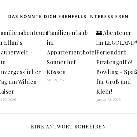
DAS KÖNNTE DICH EBENFALLS INTERESSIEREN
Familienabenteuer
Familienurlaub
🏰 Abenteuer
n Ellmi’s
im
im LEGOLAND
Zauberwelt –
Appartementhotel
Feriendorf:
Ein
Sonnenhof
Piratengolf &
unvergesslicher
Kössen
Bowling – Spa
Mai 29, 2026
Tag am Wilden
für Groß und
Kaiser
Klein!
uli 20, 2026
Januar 28, 2026
EINE ANTWORT SCHREIBEN