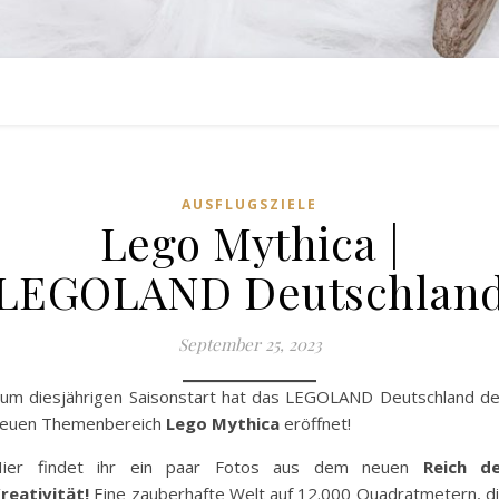
AUSFLUGSZIELE
Lego Mythica |
LEGOLAND Deutschlan
September 25, 2023
um diesjährigen Saisonstart hat das LEGOLAND Deutschland d
euen Themenbereich
Lego Mythica
eröffnet!
ier findet ihr ein paar Fotos aus dem neuen
Reich d
reativität!
Eine zauberhafte Welt auf 12.000 Quadratmetern, d