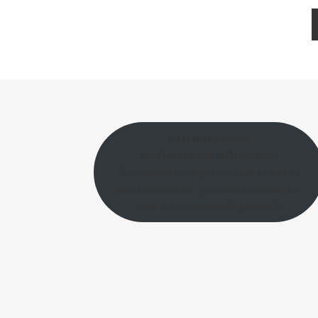
Gastautor:innen
sind hier immer Willkommen!
Du hast was zu sagen und Lust, es hier zu
teilen? Schreib mir gern, wenn du eine Idee
hast, die zu meinem Blog passt 💛