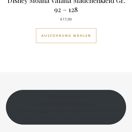
Disney Moana Vaiana Mädchenkleid Gr.
92 – 128
€
17,99
Dieses Produkt w
AUSFÜHRUNG WÄHLEN
Gastautor:innen
sind hier immer Willkommen!
Du hast was zu sagen und Lust, es hier zu teilen? Schreib mir
gern, wenn du eine Idee hast, die zu meinem Blog passt 💛