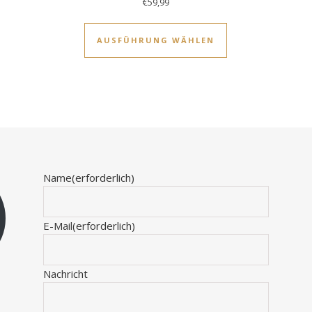
€
59,99
s Produkt weist mehrere Varianten auf. Die Optionen können auf
Dieses Produkt w
AUSFÜHRUNG WÄHLEN
Name
(erforderlich)
E-Mail
(erforderlich)
Nachricht