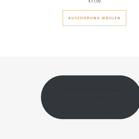
€
17,99
Diese
AUSFÜHRUNG WÄHLEN
Gastautor:innen
sind hier immer Willkommen!
Du hast was zu sagen und Lust, es hier zu
teilen? Schreib mir gern, wenn du eine Idee
hast, die zu meinem Blog passt 💛