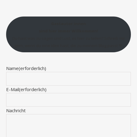
Gastautor:innen
sind hier immer Willkommen!
Du hast was zu sagen und Lust, es hier zu teilen? Schreib mir
gern, wenn du eine Idee hast, die zu meinem Blog passt 💛
Name
(erforderlich)
E-Mail
(erforderlich)
Nachricht