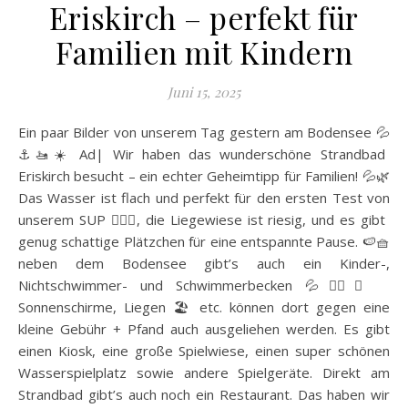
Eriskirch – perfekt für
Familien mit Kindern
Juni 15, 2025
Ein paar Bilder von unserem Tag gestern am Bodensee 💦
⚓️🚤☀️ Ad| Wir haben das wunderschöne Strandbad
Eriskirch besucht – ein echter Geheimtipp für Familien! 💦🌿
Das Wasser ist flach und perfekt für den ersten Test von
unserem SUP 🏄🏼‍♀️, die Liegewiese ist riesig, und es gibt
genug schattige Plätzchen für eine entspannte Pause. 🍉🧺
neben dem Bodensee gibt’s auch ein Kinder-,
Nichtschwimmer- und Schwimmerbecken 💦🏊‍♀️✨
Sonnenschirme, Liegen 🏖️ etc. können dort gegen eine
kleine Gebühr + Pfand auch ausgeliehen werden. Es gibt
einen Kiosk, eine große Spielwiese, einen super schönen
Wasserspielplatz sowie andere Spielgeräte. Direkt am
Strandbad gibt’s auch noch ein Restaurant. Das haben wir