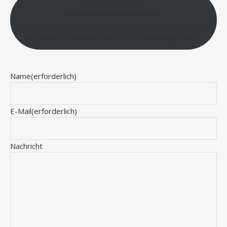
Gastautor:innen
sind hier immer Willkommen!
Du hast was zu sagen und Lust, es hier zu teilen? Schreib mir
gern, wenn du eine Idee hast, die zu meinem Blog passt 💛
Name
(erforderlich)
E-Mail
(erforderlich)
Nachricht