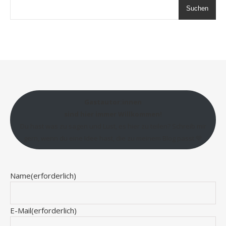
Suchen
Gastautor:innen
sind hier immer Willkommen!
Du hast was zu sagen und Lust, es hier zu teilen? Schreib mir
gern, wenn du eine Idee hast, die zu meinem Blog passt 💛
Name
(erforderlich)
E-Mail
(erforderlich)