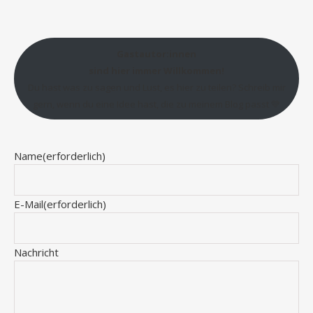
Gastautor:innen
sind hier immer Willkommen!
Du hast was zu sagen und Lust, es hier zu teilen? Schreib mir
gern, wenn du eine Idee hast, die zu meinem Blog passt 💛
Name
(erforderlich)
E-Mail
(erforderlich)
Nachricht