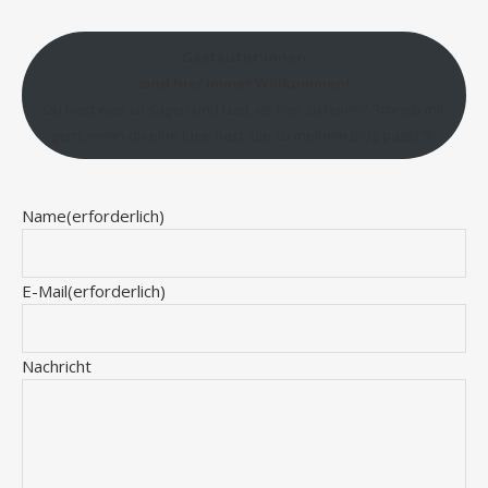
Gastautor:innen
sind hier immer Willkommen!
Du hast was zu sagen und Lust, es hier zu teilen? Schreib mir
gern, wenn du eine Idee hast, die zu meinem Blog passt 💛
Name
(erforderlich)
E-Mail
(erforderlich)
Nachricht