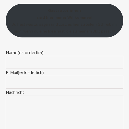
Gastautor:innen
sind hier immer Willkommen!
Du hast was zu sagen und Lust, es hier zu teilen? Schreib mir
gern, wenn du eine Idee hast, die zu meinem Blog passt 💛
Name
(erforderlich)
E-Mail
(erforderlich)
Nachricht