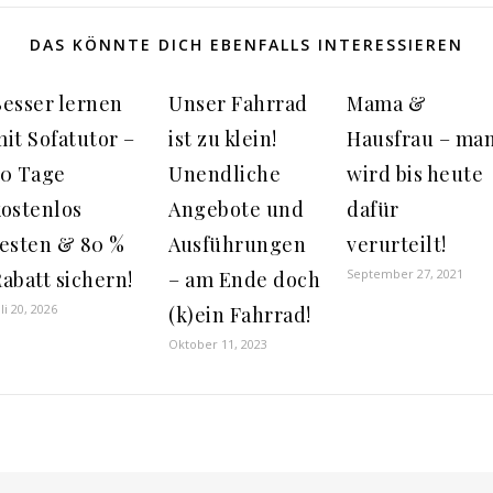
DAS KÖNNTE DICH EBENFALLS INTERESSIEREN
Besser lernen
Unser Fahrrad
Mama &
it Sofatutor –
ist zu klein!
Hausfrau – ma
30 Tage
Unendliche
wird bis heute
kostenlos
Angebote und
dafür
testen & 80 %
Ausführungen
verurteilt!
September 27, 2021
abatt sichern!
– am Ende doch
uli 20, 2026
(k)ein Fahrrad!
Oktober 11, 2023