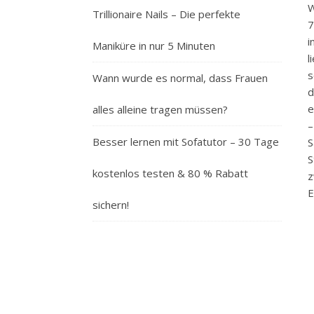
W
Trillionaire Nails – Die perfekte
7
i
Maniküre in nur 5 Minuten
l
s
Wann wurde es normal, dass Frauen
d
e
alles alleine tragen müssen?
–
Besser lernen mit Sofatutor – 30 Tage
S
S
kostenlos testen & 80 % Rabatt
z
E
sichern!