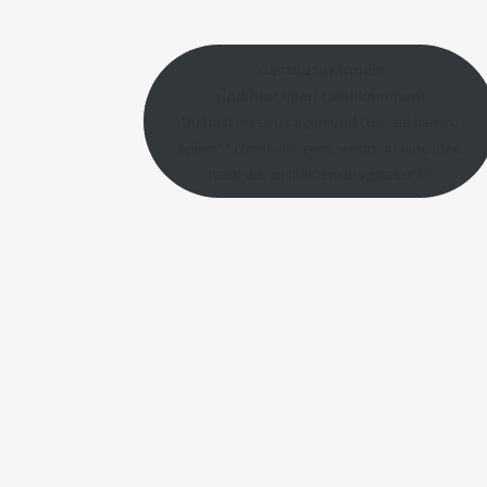
Gastautor:innen
sind hier immer Willkommen!
Du hast was zu sagen und Lust, es hier zu
teilen? Schreib mir gern, wenn du eine Idee
hast, die zu meinem Blog passt 💛