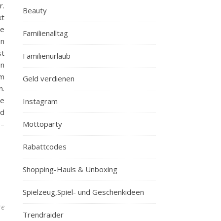
r.
Beauty
kt
ne
Familienalltag
en
st
Familienurlaub
en
rm
Geld verdienen
n.
he
Instagram
nd
 –
Mottoparty
Rabattcodes
Shopping-Hauls & Unboxing
Spielzeug,Spiel- und Geschenkideen
re
Trendraider