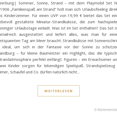
erbung| Sommer, Sonne, Strand – mit dem Playmobil Set N
1906 „Familienspaß am Strand“ holt man sich Urlaubsfeeling dire
ns Kinderzimmer. Für einen UVP von 19,99 € bietet das Set ei
iebevoll gestaltete Miniatur-Strandkulisse, die zum Nachspiel
onniger Urlaubstage einlädt. Was ist im Set enthalten? Das Set i
etailreich ausgestattet und liefert alles, was man für ein
ntspannten Tag am Meer braucht: Strandkulisse mit Sonnenschi
 ideal, um sich in der Fantasie vor der Sonne zu schütze
andburg – für kleine Baumeister ein Highlight, das die typisc
trandatmosphäre perfekt einfängt. Figuren – ein Erwachsener u
wei Kinder sorgen für lebendigen Spielspaß. Strandspielzeug
imer, Schaufel und Co. dürfen natürlich nicht…
WEITERLESEN
0 Kommenta