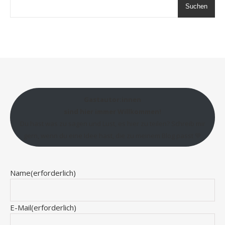
Suchen
Gastautor:innen
sind hier immer Willkommen!
Du hast was zu sagen und Lust, es hier zu teilen? Schreib mir
gern, wenn du eine Idee hast, die zu meinem Blog passt 💛
Name
(erforderlich)
E-Mail
(erforderlich)