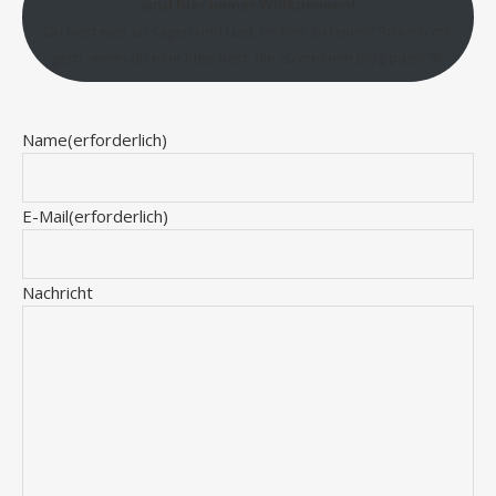
sind hier immer Willkommen!
Du hast was zu sagen und Lust, es hier zu teilen? Schreib mir
gern, wenn du eine Idee hast, die zu meinem Blog passt 💛
Name
(erforderlich)
E-Mail
(erforderlich)
Nachricht