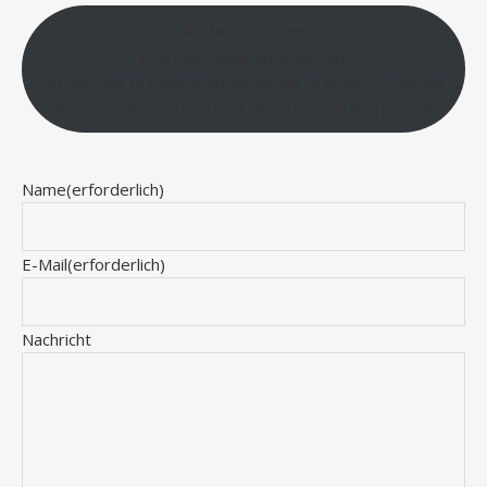
Gastautor:innen
sind hier immer Willkommen!
Du hast was zu sagen und Lust, es hier zu teilen? Schreib mir
gern, wenn du eine Idee hast, die zu meinem Blog passt 💛
Name
(erforderlich)
E-Mail
(erforderlich)
Nachricht