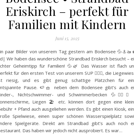
Eriskirch – perfekt für
Familien mit Kindern
Juni 15, 2025
in paar Bilder von unserem Tag gestern am Bodensee 💦⚓️🚤☀
d| Wir haben das wunderschöne Strandbad Eriskirch besucht – e
chter Geheimtipp für Familien! 💦🌿 Das Wasser ist flach u
erfekt für den ersten Test von unserem SUP 🏄🏼‍♀️, die Liegewie
st riesig, und es gibt genug schattige Plätzchen für ei
ntspannte Pause. 🍉🧺 neben dem Bodensee gibt’s auch e
inder-, Nichtschwimmer- und Schwimmerbecken 💦🏊‍♀️✨
onnenschirme, Liegen 🏖️ etc. können dort gegen eine klei
ebühr + Pfand auch ausgeliehen werden. Es gibt einen Kiosk, ei
roße Spielwiese, einen super schönen Wasserspielplatz sow
ndere Spielgeräte. Direkt am Strandbad gibt’s auch noch e
estaurant. Das haben wir jedoch nicht ausprobiert. Es war…