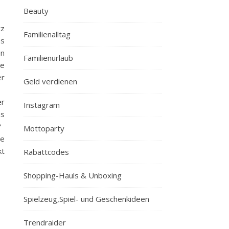
Beauty
tz
Familienalltag
es
en
Familienurlaub
se
er
Geld verdienen
er
Instagram
as
📍
Mottoparty
te
kt
Rabattcodes
Shopping-Hauls & Unboxing
Spielzeug,Spiel- und Geschenkideen
Trendraider