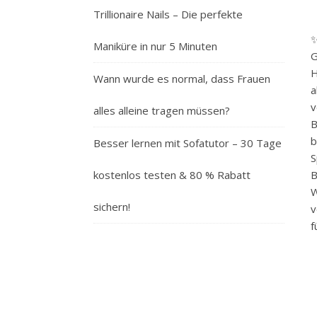
Trillionaire Nails – Die perfekte
✨
Maniküre in nur 5 Minuten
G
H
Wann wurde es normal, dass Frauen
a
v
alles alleine tragen müssen?
B
b
Besser lernen mit Sofatutor – 30 Tage
S
kostenlos testen & 80 % Rabatt
B
W
sichern!
v
f