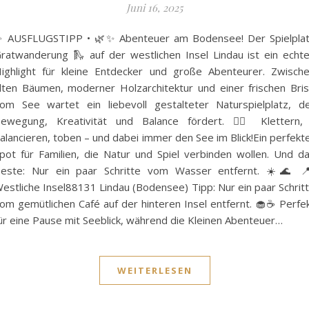
Juni 16, 2025
 AUSFLUGSTIPP • 🌿✨ Abenteuer am Bodensee! Der Spielpla
ratwanderung 🛝 auf der westlichen Insel Lindau ist ein echt
ighlight für kleine Entdecker und große Abenteurer. Zwisch
lten Bäumen, moderner Holzarchitektur und einer frischen Bri
om See wartet ein liebevoll gestalteter Naturspielplatz, d
ewegung, Kreativität und Balance fördert. 🧗‍♀️ Klettern,
alancieren, toben – und dabei immer den See im Blick!Ein perfekt
pot für Familien, die Natur und Spiel verbinden wollen. Und d
este: Nur ein paar Schritte vom Wasser entfernt. ☀️🌊 
estliche Insel88131 Lindau (Bodensee) Tipp: Nur ein paar Schrit
om gemütlichen Café auf der hinteren Insel entfernt. 🧁☕ Perfe
ür eine Pause mit Seeblick, während die Kleinen Abenteuer…
WEITERLESEN