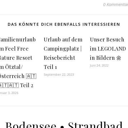
0 Kommenta
DAS KÖNNTE DICH EBENFALLS INTERESSIEREN
Familienurlaub
Urlaub auf dem
Unser Besuch
im Feel Free
Campingplatz |
im LEGOLAND
Nature Resort
Reisebericht
in Bildern 🌼
Juni 24, 2022
m Ötztal/
Teil 1
September 22, 2023
Österreich 🇦🇹
🇹🇦🇹 Teil 2
anuar 3, 2026
Bodensee • Strandbad