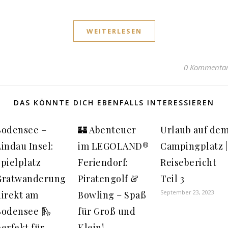
WEITERLESEN
0 Kommenta
DAS KÖNNTE DICH EBENFALLS INTERESSIEREN
Bodensee –
🏰 Abenteuer
Urlaub auf de
indau Insel:
im LEGOLAND®
Campingplatz |
pielplatz
Feriendorf:
Reisebericht
Gratwanderung
Piratengolf &
Teil 3
September 23, 2023
direkt am
Bowling – Spaß
Bodensee 🛝
für Groß und
erfekt für
Klein!