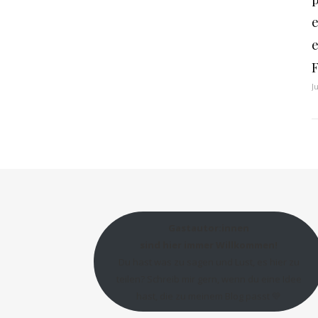
J
Gastautor:innen
sind hier immer Willkommen!
Du hast was zu sagen und Lust, es hier zu
teilen? Schreib mir gern, wenn du eine Idee
hast, die zu meinem Blog passt 💛