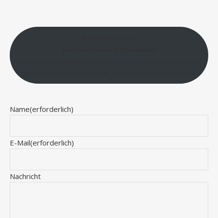
Gastautor:innen
sind hier immer Willkommen!
Du hast was zu sagen und Lust, es hier zu teilen? Schreib mir
gern, wenn du eine Idee hast, die zu meinem Blog passt 💛
Name
(erforderlich)
E-Mail
(erforderlich)
Nachricht