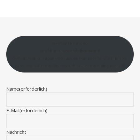
Gastautor:innen
sind hier immer Willkommen!
Du hast was zu sagen und Lust, es hier zu teilen? Schreib mir
gern, wenn du eine Idee hast, die zu meinem Blog passt 💛
Name
(erforderlich)
E-Mail
(erforderlich)
Nachricht