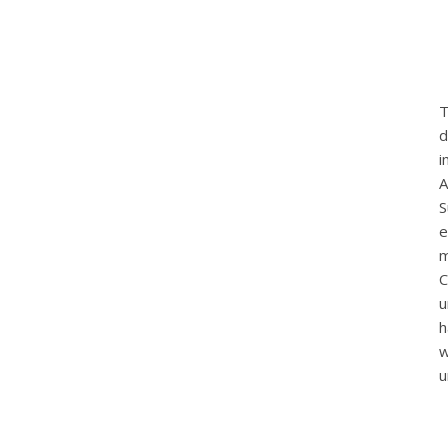
T
d
i
A
S
e
m
C
u
h
w
u