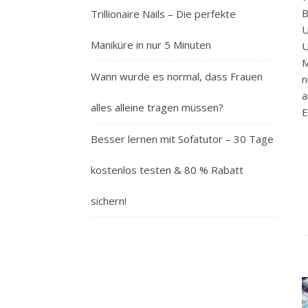
B
Trillionaire Nails – Die perfekte
U
Maniküre in nur 5 Minuten
U
M
Wann wurde es normal, dass Frauen
n
a
alles alleine tragen müssen?
E
Besser lernen mit Sofatutor – 30 Tage
kostenlos testen & 80 % Rabatt
sichern!