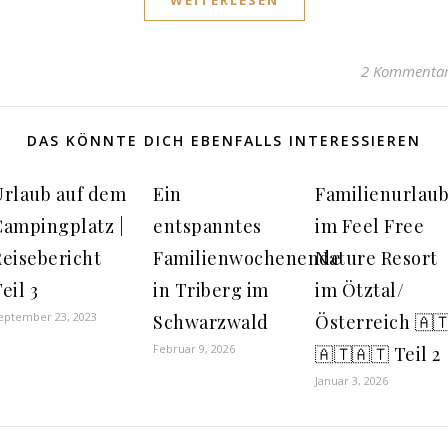
WEITERLESEN
2 Kommenta
DAS KÖNNTE DICH EBENFALLS INTERESSIEREN
Urlaub auf dem
Ein
Familienurlau
Campingplatz |
entspanntes
im Feel Free
Reisebericht
Familienwochenende
Nature Resort
eil 3
in Triberg im
im Ötztal/
eptember 23, 2023
Schwarzwald
Österreich 🇦
Februar 9, 2026
🇦🇹🇦🇹 Teil 2
Januar 3, 2026