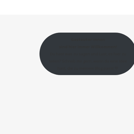
Gastautor:innen
sind hier immer Willkommen!
Du hast was zu sagen und Lust, es hier zu
teilen? Schreib mir gern, wenn du eine Idee
hast, die zu meinem Blog passt 💛