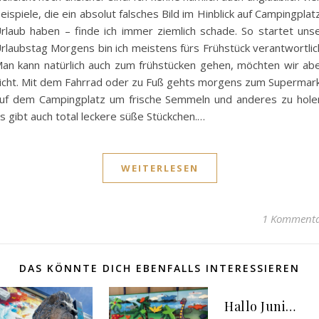
eispiele, die ein absolut falsches Bild im Hinblick auf Campingplat
rlaub haben – finde ich immer ziemlich schade. So startet uns
rlaubstag Morgens bin ich meistens fürs Frühstück verantwortlic
an kann natürlich auch zum frühstücken gehen, möchten wir ab
icht. Mit dem Fahrrad oder zu Fuß gehts morgens zum Supermar
uf dem Campingplatz um frische Semmeln und anderes zu hole
s gibt auch total leckere süße Stückchen.…
WEITERLESEN
1 Komment
DAS KÖNNTE DICH EBENFALLS INTERESSIEREN
Hallo Juni…