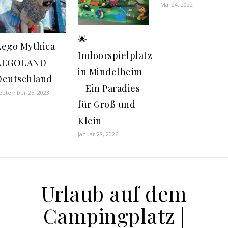
Mai 24, 2022
🌟
Lego Mythica |
Indoorspielplatz
LEGOLAND
in Mindelheim
Deutschland
– Ein Paradies
eptember 25, 2023
für Groß und
Klein
Januar 28, 2026
Urlaub auf dem
Campingplatz |