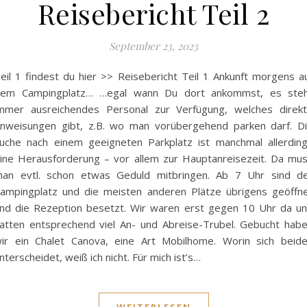
Reisebericht Teil 2
September 23, 2023
eil 1 findest du hier >> Reisebericht Teil 1 Ankunft morgens a
em Campingplatz… …egal wann Du dort ankommst, es ste
mmer ausreichendes Personal zur Verfügung, welches direk
nweisungen gibt, z.B. wo man vorübergehend parken darf. D
uche nach einem geeigneten Parkplatz ist manchmal allerdin
ine Herausforderung – vor allem zur Hauptanreisezeit. Da mu
an evtl. schon etwas Geduld mitbringen. Ab 7 Uhr sind d
ampingplatz und die meisten anderen Plätze übrigens geöffn
nd die Rezeption besetzt. Wir waren erst gegen 10 Uhr da u
atten entsprechend viel An- und Abreise-Trubel. Gebucht hab
ir ein Chalet Canova, eine Art Mobilhome. Worin sich beid
nterscheidet, weiß ich nicht. Für mich ist’s…