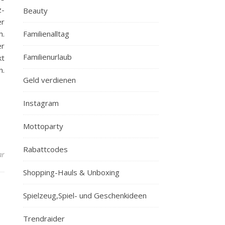
z-
Beauty
er
h.
Familienalltag
er
Familienurlaub
kt
n.
Geld verdienen
Instagram
Mottoparty
Rabattcodes
ar
Shopping-Hauls & Unboxing
Spielzeug,Spiel- und Geschenkideen
Trendraider