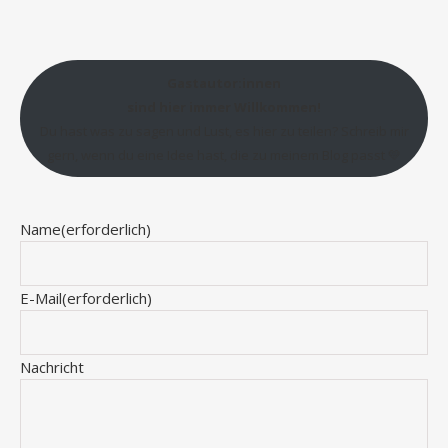
Gastautor:innen
sind hier immer Willkommen!
Du hast was zu sagen und Lust, es hier zu teilen? Schreib mir
gern, wenn du eine Idee hast, die zu meinem Blog passt 💛
Name
(erforderlich)
E-Mail
(erforderlich)
Nachricht