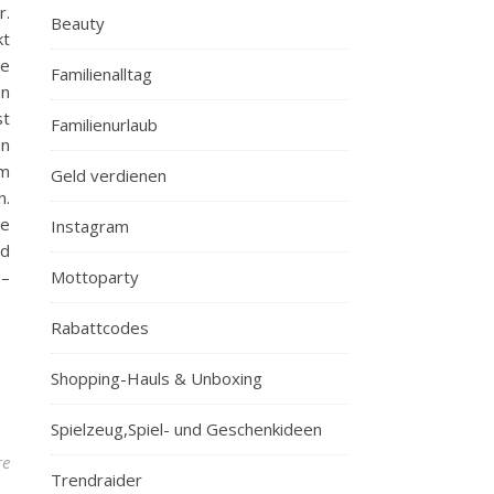
r.
Beauty
kt
ne
Familienalltag
en
st
Familienurlaub
en
rm
Geld verdienen
n.
he
Instagram
nd
 –
Mottoparty
Rabattcodes
Shopping-Hauls & Unboxing
Spielzeug,Spiel- und Geschenkideen
re
Trendraider