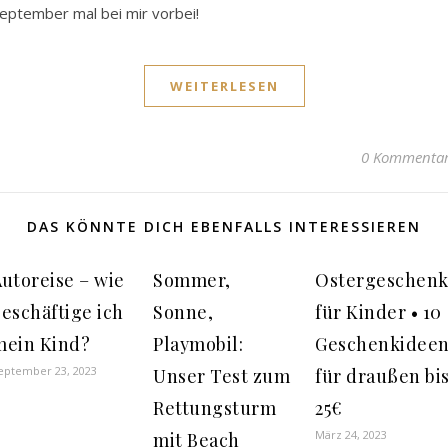
eptember mal bei mir vorbei!
WEITERLESEN
0 Kommenta
DAS KÖNNTE DICH EBENFALLS INTERESSIEREN
utoreise – wie
Sommer,
Ostergeschenk
eschäftige ich
Sonne,
für Kinder • 10
mein Kind?
Playmobil:
Geschenkidee
eptember 23, 2023
Unser Test zum
für draußen bi
Rettungsturm
25€
März 24, 2023
mit Beach