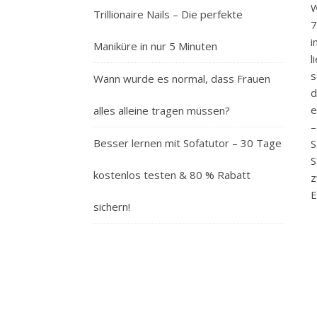
W
Trillionaire Nails – Die perfekte
7
i
Maniküre in nur 5 Minuten
l
s
Wann wurde es normal, dass Frauen
d
e
alles alleine tragen müssen?
–
Besser lernen mit Sofatutor – 30 Tage
S
S
kostenlos testen & 80 % Rabatt
z
E
sichern!