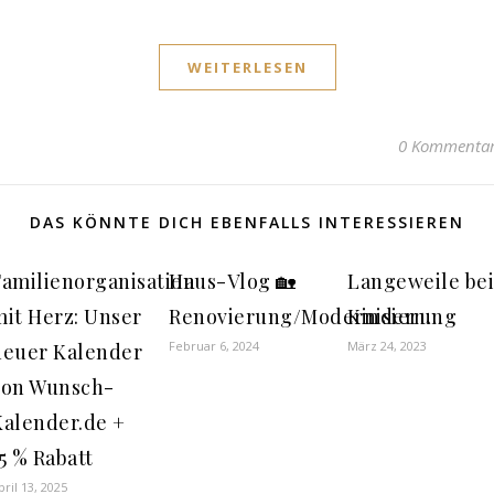
WEITERLESEN
0 Kommenta
DAS KÖNNTE DICH EBENFALLS INTERESSIEREN
Familienorganisation
Haus-Vlog 🏡
Langeweile bei
mit Herz: Unser
Renovierung/Modernisierung
Kindern…
Februar 6, 2024
März 24, 2023
neuer Kalender
von Wunsch-
Kalender.de +
5 % Rabatt
pril 13, 2025