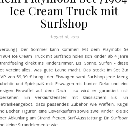
Ice Cream Truck mit
Surfshop
August 16, 2025
erbung| Der Sommer kann kommen! Mit dem Playmobil S
1904 Ice Cream Truck mit Surfshop holen sich Kinder ab 4 Jahr
trandfeeling direkt ins Kinderzimmer. Eis, Sonne, Surfen – dies
et vereint alles, was gute Laune macht. Das steckt im Set Z
VP von 59,99 € bringt der Eiswagen samt Surfshop jede Men
ubehör und Spielspaß mit: Eiswagen mit bunter Deko und ein
iesigen Eiswaffel auf dem Dach – so wird er garantiert nic
bersehen. Ein Verkaufsfenster mit klassischem Eis- u
etränkeangebot, dazu passendes Zubehör wie Waffeln, Kuge
nd Becher. Figuren: eine Eisverkäuferin sowie zwei Kinder, die si
ber Abkühlung am Strand freuen. Surf-Ausstattung: Ein Surfboa
nd kleine Strandelemente wie…