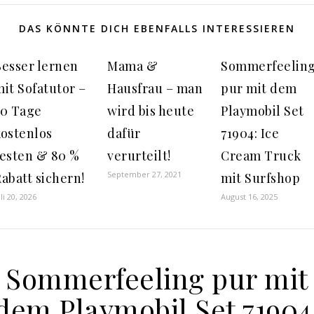
DAS KÖNNTE DICH EBENFALLS INTERESSIEREN
Besser lernen
Mama &
Sommerfeelin
it Sofatutor –
Hausfrau – man
pur mit dem
30 Tage
wird bis heute
Playmobil Set
kostenlos
dafür
71904: Ice
testen & 80 %
verurteilt!
Cream Truck
September 27, 2021
abatt sichern!
mit Surfshop
uli 20, 2026
August 16, 2025
Sommerfeeling pur mit
dem Playmobil Set 71904