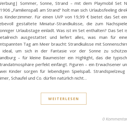
erbung| Sommer, Sonne, Strand – mit dem Playmobil Set N
1906 „Familienspaß am Strand“ holt man sich Urlaubsfeeling dire
ns Kinderzimmer. Für einen UVP von 19,99 € bietet das Set ei
iebevoll gestaltete Miniatur-Strandkulisse, die zum Nachspiel
onniger Urlaubstage einlädt. Was ist im Set enthalten? Das Set i
etailreich ausgestattet und liefert alles, was man für ein
ntspannten Tag am Meer braucht: Strandkulisse mit Sonnenschi
 ideal, um sich in der Fantasie vor der Sonne zu schütze
andburg – für kleine Baumeister ein Highlight, das die typisc
trandatmosphäre perfekt einfängt. Figuren – ein Erwachsener u
wei Kinder sorgen für lebendigen Spielspaß. Strandspielzeug
imer, Schaufel und Co. dürfen natürlich nicht…
WEITERLESEN
0 Kommenta